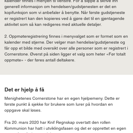
kalender finnes i menyen til venstre. For å slippe å skrive inn
generell informasjon om hendelsen/gudstjenesten er det en
kopifunksjon som vi anbefaler å benytte. Når første gudstjeneste
er registrert kan den kopieres ved å gjøre det til en gjentagende
aktivitet som så kan redigeres med aktuelle detaljer.
2. Oppmøteregistrering finnes i menyvalget som er formet som en
kalender med stjerne. Der velger man hendelse/gudstjeneste og
får opp et bilde med oversikt over alle personer som er registrert i
Cornerstone. Øverst på siden ligger et valg som heter «Før totalt
oppmøte» - der føres antall deltakere.
Det er hjelp å få
Menighetenes Cornerstone har en egen hjelpemeny. Dette er
første punkt å sjekke for brukere som lurer på hvordan en
oppgave skal løses.
Fra 20. mars 2020 har Knif Regnskap overtatt den rollen
Kommunion har hatt i utviklingsfasen og det er opprettet en egen