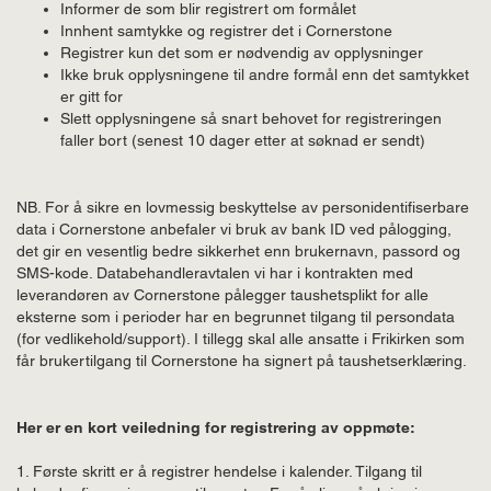
Informer de som blir registrert om formålet
Innhent samtykke og registrer det i Cornerstone
Registrer kun det som er nødvendig av opplysninger
Ikke bruk opplysningene til andre formål enn det samtykket
er gitt for
Slett opplysningene så snart behovet for registreringen
faller bort (senest 10 dager etter at søknad er sendt)
NB. For å sikre en lovmessig beskyttelse av personidentifiserbare
data i Cornerstone anbefaler vi bruk av bank ID ved pålogging,
det gir en vesentlig bedre sikkerhet enn brukernavn, passord og
SMS-kode. Databehandleravtalen vi har i kontrakten med
leverandøren av Cornerstone pålegger taushetsplikt for alle
eksterne som i perioder har en begrunnet tilgang til persondata
(for vedlikehold/support). I tillegg skal alle ansatte i Frikirken som
får brukertilgang til Cornerstone ha signert på taushetserklæring.
Her er en kort veiledning for registrering av oppmøte:
1. Første skritt er å registrer hendelse i kalender. Tilgang til