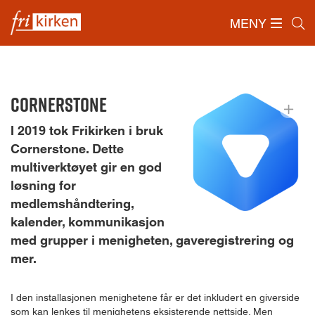
MENY
Forside
/
Ressurser
/
Digitale Verktøy
/
Cornerstone
Cornerstone
I 2019 tok Frikirken i bruk
Cornerstone. Dette
multiverktøyet gir en god
løsning for
medlemshåndtering,
kalender, kommunikasjon
med grupper i menigheten, gave­registrering og
mer.
I den installasjonen menighetene får er det inkludert en giverside
som kan lenkes til menighetens eksisterende nettside. Men