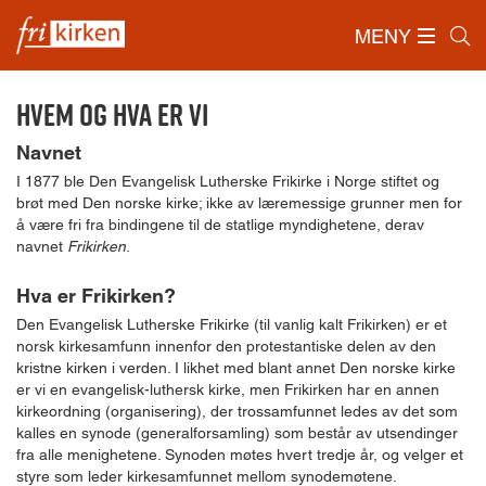
MENY
Forside
/
Om Frikirken
/
Hvem og hva er vi
Hvem og hva er vi
Navnet
I 1877 ble Den Evangelisk Lutherske Frikirke i Norge stiftet og
brøt med Den norske kirke; ikke av læremessige grunner men for
å være fri fra bindingene til de statlige myndighetene, derav
navnet
Frikirken.
Hva er Frikirken?
Den Evangelisk Lutherske Frikirke (til vanlig kalt Frikirken) er et
norsk kirkesamfunn innenfor den protestantiske delen av den
kristne kirken i verden. I likhet med blant annet Den norske kirke
er vi en evangelisk-luthersk kirke, men Frikirken har en annen
kirkeordning (organisering), der trossamfunnet ledes av det som
kalles en synode (generalforsamling) som består av utsendinger
fra alle menighetene. Synoden møtes hvert tredje år, og velger et
styre som leder kirkesamfunnet mellom synodemøtene.