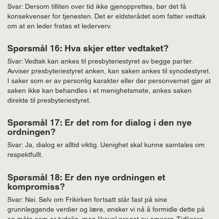
Svar: Dersom tilliten over tid ikke gjenopprettes, bør det få
konsekvenser for tjenesten. Det er eldsterådet som fatter vedtak
om at en leder fratas et lederverv.
Spørsmål 16: Hva skjer etter vedtaket?
Svar: Vedtak kan ankes til presbyteriestyret av begge parter.
Avviser presbyteriestyret anken, kan saken ankes til synodestyret.
I saker som er av personlig karakter eller der personvernet gjør at
saken ikke kan behandles i et menighetsmøte, ankes saken
direkte til presbyteriestyret.
Spørsmål 17: Er det rom for dialog i den nye
ordningen?
Svar: Ja, dialog er alltid viktig. Uenighet skal kunne samtales om
respektfullt.
Spørsmål 18: Er den nye ordningen et
kompromiss?
Svar: Nei. Selv om Frikirken fortsatt står fast på sine
grunnleggende verdier og lære, ønsker vi nå å formidle dette på
en måte som er tydelig, men likevel preget av omsorg. Tidligere