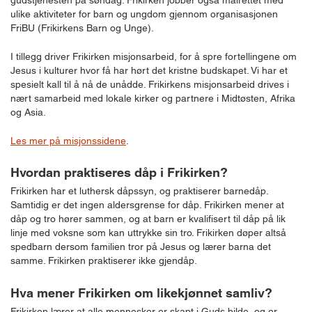
gudstjenesten på søndag. Frikirken jobber også målrettet med
ulike aktiviteter for barn og ungdom gjennom organisasjonen
FriBU (Frikirkens Barn og Unge).
I tillegg driver Frikirken misjonsarbeid, for å spre fortellingene om
Jesus i kulturer hvor få har hørt det kristne budskapet. Vi har et
spesielt kall til å nå de unådde. Frikirkens misjonsarbeid drives i
nært samarbeid med lokale kirker og partnere i Midtøsten, Afrika
og Asia.
Les mer på misjonssidene
.
Hvordan praktiseres dåp i Frikirken?
Frikirken har et luthersk dåpssyn, og praktiserer barnedåp.
Samtidig er det ingen aldersgrense for dåp. Frikirken mener at
dåp og tro hører sammen, og at barn er kvalifisert til dåp på lik
linje med voksne som kan uttrykke sin tro. Frikirken døper altså
spedbarn dersom familien tror på Jesus og lærer barna det
samme. Frikirken praktiserer ikke gjendåp.
Hva mener Frikirken om likekjønnet samliv?
Frikirken lærer at alle mennesker er skapt i Guds bilde, og er