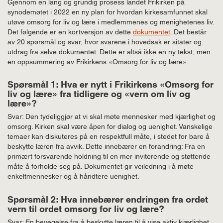
Gjennom en lang og grundig prosess landet Frikirken på
synodemøtet i 2022 en ny plan for hvordan kirkesamfunnet skal
utøve omsorg for liv og lære i medlemmenes og menighetenes liv.
Det følgende er en kortversjon av dette
dokumentet
. Det består
av 20 spørsmål og svar, hvor svarene i hovedsak er sitater og
utdrag fra selve dokumentet. Dette er altså ikke en ny tekst, men
en oppsummering av Frikirkens «Omsorg for liv og lære».
Spørsmål 1: Hva er nytt i Frikirkens «Omsorg for
liv og lære» fra tidligere og «vern om liv og
lære»?
Svar: Den tydeliggjør at vi skal møte mennesker med kjærlighet og
omsorg. Kirken skal være åpen for dialog og uenighet. Vanskelige
temaer kan diskuteres på en respektfull måte, i stedet for bare å
beskytte læren fra avvik. Dette innebærer en forandring: Fra en
primært forsvarende holdning til en mer inviterende og støttende
måte å forholde seg på. Dokumentet gir veiledning i å møte
enkeltmennesker og å håndtere uenighet.
Spørsmål 2: Hva innebærer endringen fra ordet
vern til ordet omsorg for liv og lære?
Svar: En bevegelse fra å beskytte læren til å vise aktiv kjærlighet