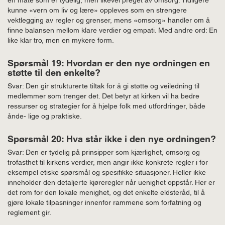
kunne «vern om liv og lære» oppleves som en strengere
vektlegging av regler og grenser, mens «omsorg» handler om å
finne balansen mellom klare verdier og empati. Med andre ord: En
like klar tro, men en mykere form.
Spørsmål 19: Hvordan er den nye ordningen en
støtte til den enkelte?
Svar: Den gir strukturerte tiltak for å gi støtte og veiledning til
medlemmer som trenger det. Det betyr at kirken vil ha bedre
ressurser og strategier for å hjelpe folk med utfordringer, både
ånde- lige og praktiske.
Spørsmål 20: Hva står ikke i den nye ordningen?
Svar: Den er tydelig på prinsipper som kjærlighet, omsorg og
trofasthet til kirkens verdier, men angir ikke konkrete regler i for
eksempel etiske spørsmål og spesifikke situasjoner. Heller ikke
inneholder den detaljerte kjøreregler når uenighet oppstår. Her er
det rom for den lokale menighet, og det enkelte eldsteråd, til å
gjøre lokale tilpasninger innenfor rammene som forfatning og
reglement gir.