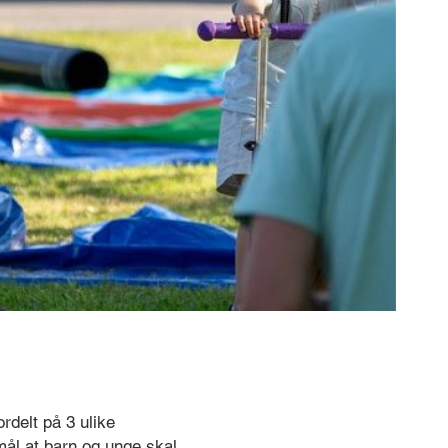
rdelt på 3 ulike
ål at barn og unge skal