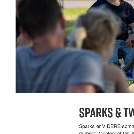
Sparks & T
Sparks er VIDERE sommer 
grupper. Opplegget tar 