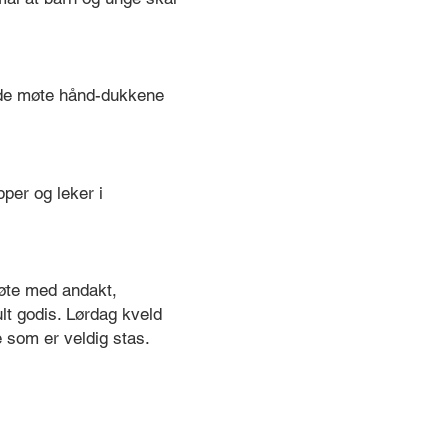
år de møte hånd-dukkene
per og leker i
møte med andakt,
lt godis. Lørdag kveld
oe som er veldig stas.