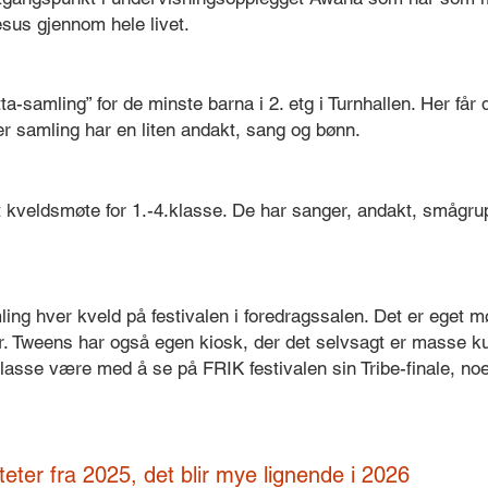
esus gjennom hele livet.
ta-samling” for de minste barna i 2. etg i Turnhallen. Her f
r samling har en liten andakt, sang og bønn.
t kveldsmøte for 1.-4.klasse. De har sanger, andakt, smågrup
ng hver kveld på festivalen i foredragssalen. Det er eget 
r. Tweens har også egen kiosk, der det selvsagt er masse ku
klasse være med å se på FRIK festivalen sin Tribe-finale, n
iteter fra 2025, det blir mye lignende i 2026