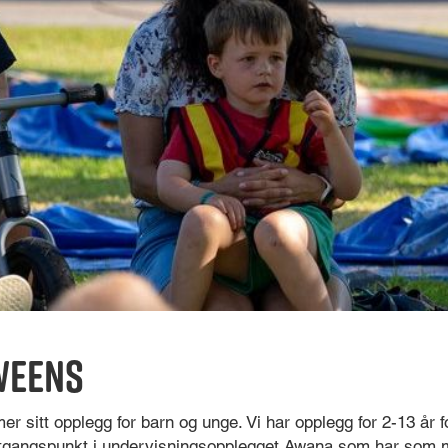
weens
sitt opplegg for barn og unge. Vi har opplegg for 2-13 år fo
utgangspunkt i undervisningsopplegget Awana som har som m