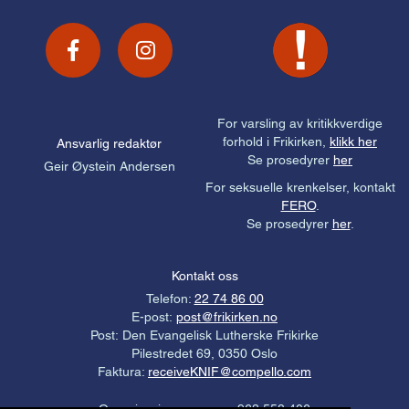
For varsling av kritikkverdige
forhold i Frikirken,
klikk her
Ansvarlig redaktør
Se prosedyrer
her
Geir Øystein Andersen
For seksuelle krenkelser, kontakt
FERO
.
Se prosedyrer
her
.
Kontakt oss
Telefon:
22 74 86 00
E-post:
post@frikirken.no
Post: Den Evangelisk Lutherske Frikirke
Pilestredet 69, 0350 Oslo
Faktura:
receiveKNIF@compello.com
Organisasjonsnummer: 963 558 406