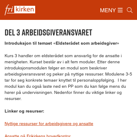
MENY
Forside
/
Ressurser
/
Eldstekurs
/
Del 3 Arbeidsgiveransvaret
Del 3 Arbeidsgiveransvaret
Introduksjon til temaet «Eldsterådet som arbeidsgiver»
Kurs 3 handler om eldsterådet som ansvarlig for de ansatte i
menigheten. Kurset består av i alt fem moduler. Etter denne
introduksjonsmodulen følger en modul som beskriver
arbeidsgiveransvaret og peker på nyttige ressurser. Modulene 3-5
tar for seg konkrete temaer knyttet til personaloppfølging. I her
modul kan du også laste ned en PP som du kan følge mens du
hører på undervisningen. Nedenfor finner du viktige linker og
resurser.
Linker og resurser:
Nyttige ressurser for arbeidsgivere og ansatte
Ansatte på Frikirkens hovedkontor