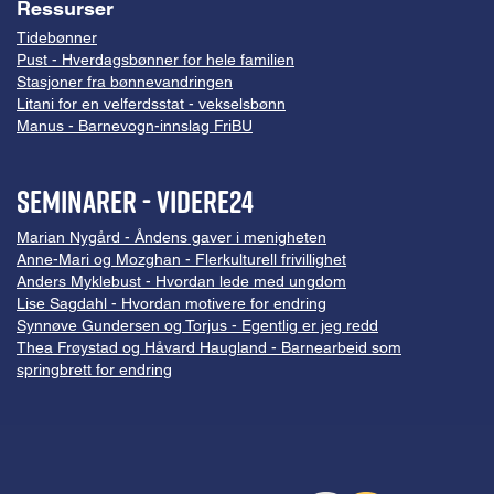
Ressurser
Tidebønner
Pust - Hverdagsbønner for hele familien
Stasjoner fra bønnevandringen
Litani for en velferdsstat - vekselsbønn
Manus - Barnevogn-innslag FriBU
Seminarer - VIDERE24
Marian Nygård - Åndens gaver i menigheten
Anne-Mari og Mozghan - Flerkulturell frivillighet
Anders Myklebust - Hvordan lede med ungdom
Lise Sagdahl - Hvordan motivere for endring
Synnøve Gundersen og Torjus - Egentlig er jeg redd
Thea Frøystad og Håvard Haugland - Barnearbeid som
springbrett for endring