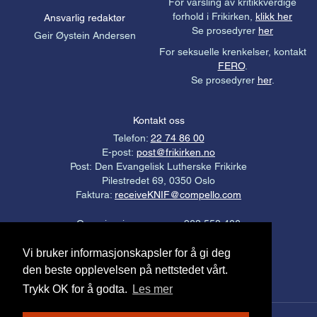
For varsling av kritikkverdige
forhold i Frikirken,
klikk her
Ansvarlig redaktør
Se prosedyrer
her
Geir Øystein Andersen
For seksuelle krenkelser, kontakt
FERO
.
Se prosedyrer
her
.
Kontakt oss
Telefon:
22 74 86 00
E-post:
post@frikirken.no
Post: Den Evangelisk Lutherske Frikirke
Pilestredet 69, 0350 Oslo
Faktura:
receiveKNIF@compello.com
Organisasjonsnummer: 963 558 406
Gavekonto: 3000.21.94976
Vi bruker informasjonskapsler for å gi deg
Personvernerklæring
.
den beste opplevelsen på nettstedet vårt.
Trykk OK for å godta.
Les mer