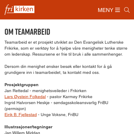
MENY
Forside
/
Ressurser
/
Teamarbeid
/
Om Teamarbeid
Om Teamarbeid
Teamarbeid er et prosjekt utviklet av Den Evangelisk Lutherske
Frikirke, som er verktøy for å hjelpe våre menigheter tenke større
om lederskap. Ressursene er frie til bruk i alle sammenhenger.
Dersom din menighet ønsker besøk eller kontakt for å gå
grundigere inn i teamarbeidet, ta kontakt med oss.
Prosjektgruppen
Jan Rettedal - menighetsveileder i Frikirken
Lars Øystein Folkedal
- pastor Karmøy Frikirke
Ingrid Halvorsen Heskje - søndagsskoleansvarlig FriBU
(permisjon)
Eirik B. Fjellestad
- Unge Voksne, FriBU
Illustrasjoner/tegninger
Jan Willem Middag