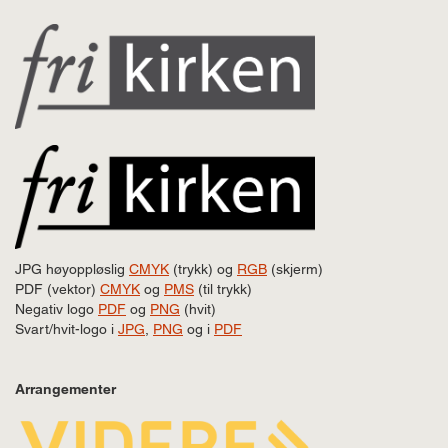
JPG høyoppløslig
CMYK
(trykk) og
RGB
(skjerm)
PDF (vektor)
CMYK
og
PMS
(til trykk)
Negativ logo
PDF
og
PNG
(hvit)
Svart/hvit-logo i
JPG
,
PNG
og i
PDF
Arrangementer