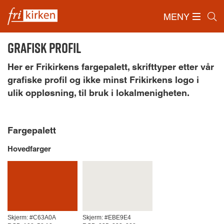
MENY
Forside
/
Hovedkontor
/
Grafisk profil
Grafisk profil
Her er Frikirkens fargepalett, skrifttyper etter vår
grafiske profil og ikke minst Frikirkens logo i
ulik oppløsning, til bruk i lokalmenigheten.
Fargepalett
Hovedfarger
Skjerm: #C63A0A
Skjerm:
#EBE9E4