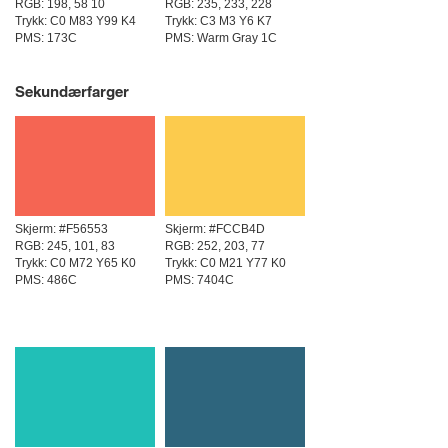
RGB: 198, 58 10
RGB: 235, 233, 228
Trykk: C0 M83 Y99 K4
Trykk: C3 M3 Y6 K7
PMS: 173C
PMS: Warm Gray 1C
Sekundærfarger
Skjerm:
#F56553
Skjerm:
#FCCB4D
RGB: 245, 101, 83
RGB: 252, 203, 77
Trykk: C0 M72 Y65 K0
Trykk: C0 M21 Y77 K0
PMS: 486C
PMS: 7404C