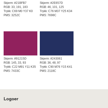
Skjerm:
#21BFB7
Skjerm:
#2E657D
RGB: 33, 191, 183
RGB: 46, 101, 125
Trykk: C69 M0 Y37 K0
Trykk: C76 M37 Y25 K34
PMS: 3252C
PMS: 7698C
Skjerm:
#91215D
Skjerm:
#243061
RGB: 145, 33, 93
RGB: 36, 48, 97
Trykk: C22 M91 Y11 K35
Trykk: C90 M76 Y15 K41
PMS: 7433C
PMS: 2118C
Logoer