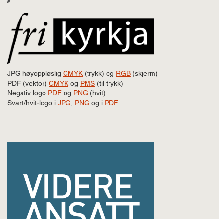
JPG høyoppløslig
CMYK
(trykk) og
RGB
(skjerm)
PDF (vektor)
CMYK
og
PMS
(til trykk)
Negativ logo
PDF
og
PNG
(hvit)
Svart/hvit-logo i
JPG
,
PNG
og i
PDF