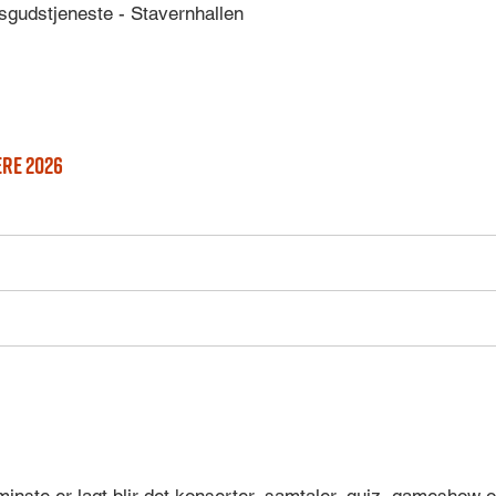
gsgudstjeneste - Stavernhallen
re 2026
nste er lagt blir det konserter, samtaler, quiz, gameshow og