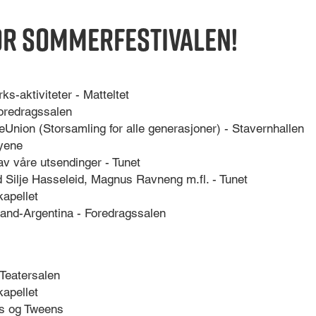
r sommerfestivalen!
ks-aktiviteter - Matteltet
Foredragssalen
Union (Storsamling for alle generasjoner) - Stavernhallen
byene
av våre utsendinger - Tunet
 Silje Hasseleid, Magnus Ravneng m.fl. - Tunet
kapellet
land-Argentina - Foredragssalen
 Teatersalen
kapellet
ks og Tweens