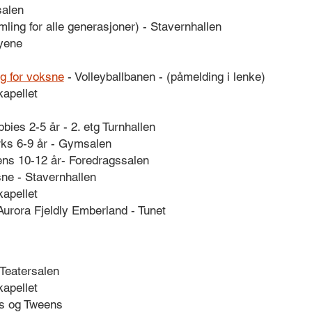
salen
ling for alle generasjoner) - Stavernhallen
byene
ng for voksne
- Volleyballbanen - (påmelding i lenke)
kapellet
bies 2-5 år - 2. etg Turnhallen
ks 6-9 år - Gymsalen
ns 10-12 år- Foredragssalen
ne - Stavernhallen
kapellet
urora Fjeldly Emberland - Tunet
 Teatersalen
kapellet
ks og Tweens