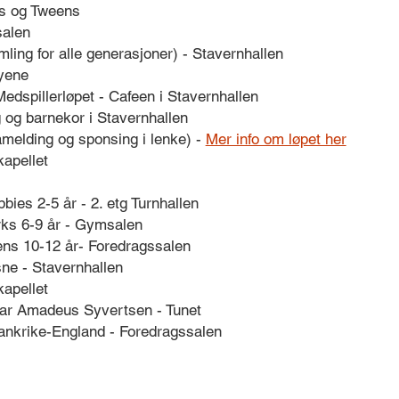
ks og Tweens
salen
ling for alle generasjoner) - Stavernhallen
byene
Medspillerløpet - Cafeen i Stavernhallen
 og barnekor i Stavernhallen
melding og sponsing i lenke) -
Mer info om løpet her
kapellet
bies 2-5 år - 2. etg Turnhallen
ks 6-9 år - Gymsalen
ns 10-12 år- Foredragssalen
ne - Stavernhallen
kapellet
ar Amadeus Syvertsen - Tunet
rankrike-England - Foredragssalen