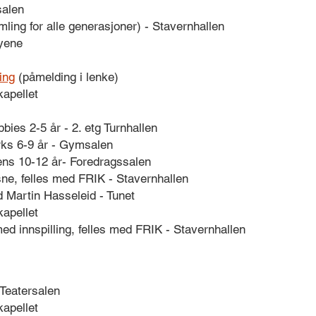
salen
ling for alle generasjoner) - Stavernhallen
byene
ing
(påmelding i lenke)
kapellet
bies 2-5 år - 2. etg Turnhallen
ks 6-9 år - Gymsalen
ns 10-12 år- Foredragssalen
ne, felles med FRIK - Stavernhallen
Martin Hasseleid - Tunet
kapellet
d innspilling, felles med FRIK - Stavernhallen
 Teatersalen
kapellet