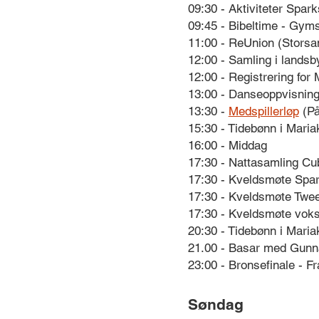
09:30 - Aktiviteter Spar
09:45 - Bibeltime - Gym
11:00 - ReUnion (Storsam
12:00 - Samling i lands
12:00 - Registrering for 
13:00 - Danseoppvisning
13:30 -
Medspillerløp
(På
15:30 - Tidebønn i Maria
16:00 - Middag
17:30 - Nattasamling Cub
17:30 - Kveldsmøte Spar
17:30 - Kveldsmøte Twee
17:30 - Kveldsmøte voks
20:30 - Tidebønn i Maria
21.00 - Basar med Gunn
23:00 - Bronsefinale - F
Søndag