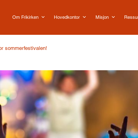
Om Frikirken
Hovedkontor
Misjon
Ressu
or sommerfestivalen!