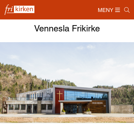
MENY
Forside
/
Om Frikirken
/
Lokalmenigheter
/
Vennesla Frikirke
Vennesla Frikirke