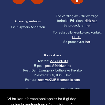
For varsling av kritikkverdige
forhold i Frikirken,
klikk her
Ansvarlig redaktør
Se prosedyrer
her
Geir Øystein Andersen
For seksuelle krenkelser, kontakt
FERO
.
Se prosedyrer
her
.
Kontakt oss
Telefon:
22 74 86 00
E-post:
post@frikirken.no
Post: Den Evangelisk Lutherske Frikirke
Pilestredet 69, 0350 Oslo
Faktura:
receiveKNIF@compello.com
Organisasjonsnummer: 963 558 406
Gavekonto: 3000.21.94976
Vi bruker informasjonskapsler for å gi deg
Personvernerklæring
.
den beste opplevelsen på nettstedet vårt.